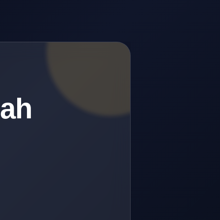
lah
.