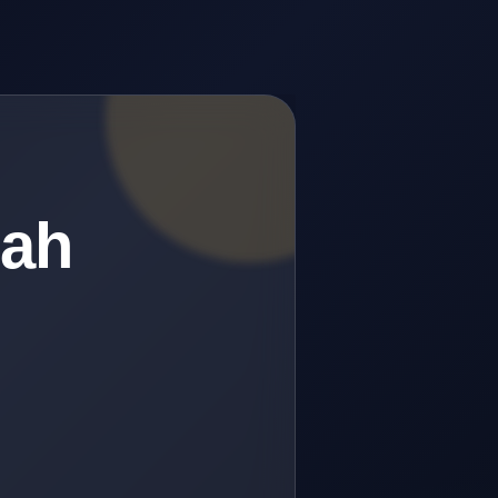
lah
.