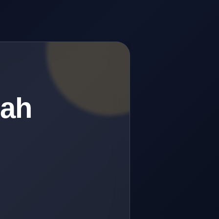
lah
.