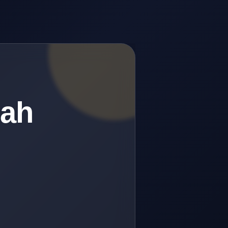
lah
.