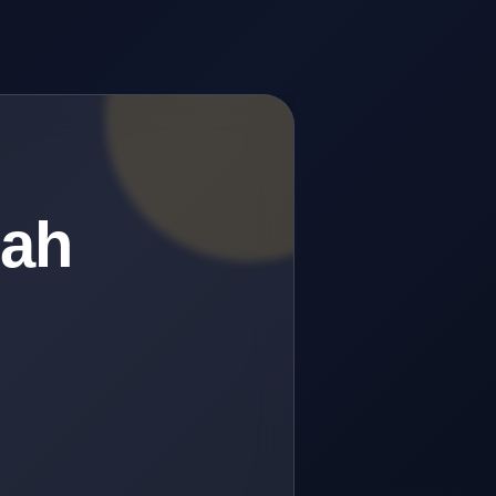
lah
.